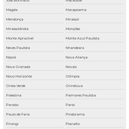
José Bonifácio
Macaubal
Conserto de compressor de ar comprimido
Magda
Marapoama
Conserto de compressor de ar SP
Mendonça
Mirassol
Conserto de secador de ar comprimido
Mirassolândia
Monções
Distribuidor de peças para compressor de ar
Monte Aprazível
Monte Azul Paulista
Empresa de manutenção de compressores
Neves Paulista
Nhandeara
Filtro coalescente
Nipoã
Nova Aliança
Filtros para compressores
Nova Granada
Novais
Filtros para compressores de parafuso
Novo Horizonte
Olímpia
Fornecedor de peças para compressores
Onda Verde
Orindiúva
Instalação de rede de ar comprimido
Palestina
Palmares Paulista
Locação de compressor de ar
Paraíso
Parisi
Paulo de Faria
Pindorama
Locação de compressor de ar SP
Pirangi
Planalto
Locação de compressores