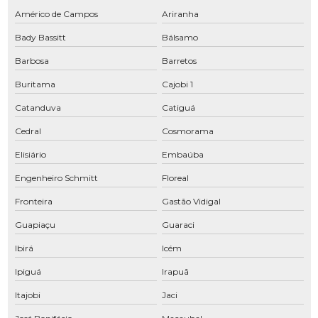
Compressor parafuso com secador
Américo de Campos
Ariranha
Bady Bassitt
Bálsamo
Compressor de parafuso com secador integrado
Barbosa
Barretos
Compressor rosca
Buritama
Cajobi 1
Compressor rotativo
Catanduva
Catiguá
Compressor rotativo parafuso
Cedral
Cosmorama
Compressor rotativo preço
Elisiário
Embaúba
Compressor tipo parafuso
Engenheiro Schmitt
Floreal
Compressores para alugar
Fronteira
Gastão Vidigal
Compressores de ar comprimido industrial
Guapiaçu
Guaraci
Compressores de ar comprimido manutenção
Ibirá
Icém
Compressores parafuso São José do Rio Preto
Ipiguá
Irapuã
Conserto de compressor a ar
Itajobi
Jaci