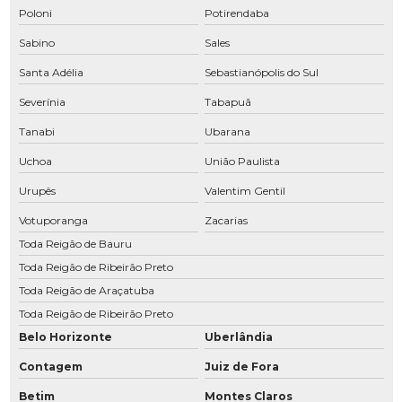
Poloni
Potirendaba
Manutenção de compressor em Araçatuba
Sabino
Sales
Manutenção de compressor em Araraquara
Santa Adélia
Sebastianópolis do Sul
Manutenção de compressor Atlas Copco
Severínia
Tabapuã
Manutenção de compressor em Bauru
Tanabi
Ubarana
Manutenção de compressor em Birigui
Uchoa
União Paulista
Manutenção de compressor em Franca
Urupês
Valentim Gentil
Manutenção de compressor Ingersoll Rand
Votuporanga
Zacarias
Toda Reigão de Bauru
Manutenção de compressor em Jau
Toda Reigão de Ribeirão Preto
Manutenção de compressor Metalplam
Toda Reigão de Araçatuba
Manutenção compressor Metalplan
Toda Reigão de Ribeirão Preto
Belo Horizonte
Uberlândia
Manutenção compressor parafuso
Contagem
Juiz de Fora
Manutenção de compressor em Ribeirão Preto
Betim
Montes Claros