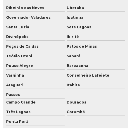
Manutenção de compressor em Rio Preto
Ribeirão das Neves
Uberaba
Manutenção de compressor Schulz
Governador Valadares
Ipatinga
Manutenção de compressor Sullair
Santa Luzia
Sete Lagoas
Manutenção de compressores
Divinópolis
Ibirité
Manutenção de compressores de ar atlas copco
Poços de Caldas
Patos de Minas
Manutenção compressores de ar comprimido
Teófilo Otoni
Sabará
Manutenção de compressores de ar Schulz
Pouso Alegre
Barbacena
Varginha
Conselheiro Lafeiete
Manutenção de compressores em Araraquara
Araguari
Itabira
Manutenção de compressores industriais
Passos
Manutenção de compressores em São José do Rio Preto
Campo Grande
Dourados
Manutenção de compressores Schulz
Três Lagoas
Corumbá
Manutenção preventiva compressores de ar
Ponta Porã
Manutenção de rede de ar comprimido