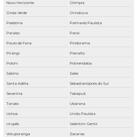
Novo Horizonte
Olímpia
Instalação de rede de ar comprimido
Onda Verde
Orindiúva
Locação de compressor de ar
Palestina
Palmares Paulista
Locação de compressor de ar SP
Paraíso
Parisi
Paulo de Faria
Pindorama
Locação de compressores
Pirangi
Planalto
Manutenção de compressor em Araçatuba
Poloni
Potirendaba
Manutenção de compressor em Araraquara
Sabino
Sales
Manutenção de compressor Atlas Copco
Santa Adélia
Sebastianópolis do Sul
Manutenção de compressor em Bauru
Severínia
Tabapuã
Manutenção de compressor em Birigui
Tanabi
Ubarana
Manutenção de compressor em Franca
Uchoa
União Paulista
Manutenção de compressor Ingersoll Rand
Urupês
Valentim Gentil
Manutenção de compressor em Jau
Votuporanga
Zacarias