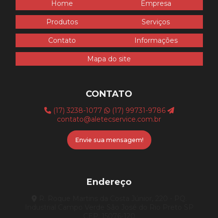
Home
Empresa
Unidade compressora parafuso
Produtos
Serviços
Venda de compressor
Contato
Informações
Venda de filtro coalescente
Mapa do site
Venda de peças para compressor
Venda secador de ar comprimido
CONTATO
(17) 3238-1077
(17) 99731-9786
contato@aletecservice.com.br
Envie sua mensagem!
Endereço
R. Roque Martins da Costa Júnior, 220 - PQ.
Industrial Campo Verde São José do Rio Preto SP
CEP: 15076-120