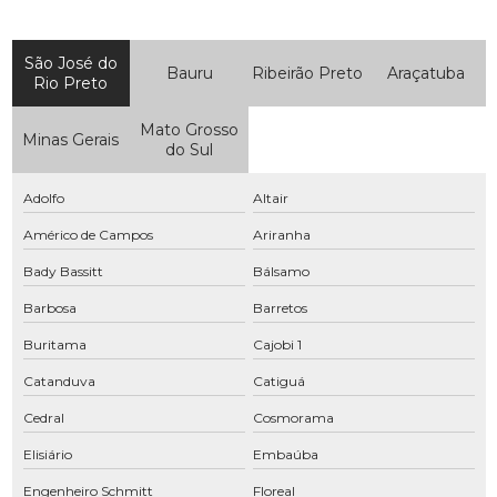
Compressor manutenção
São José do
Bauru
Ribeirão Preto
Araçatuba
Compressor parafuso
Rio Preto
Compressor parafuso manutenção
Mato Grosso
Minas Gerais
do Sul
Compressor parafuso preço
Compressor parafuso com secador
Adolfo
Altair
Compressor de parafuso com secador integrado
Américo de Campos
Ariranha
Bady Bassitt
Bálsamo
Compressor rosca
Barbosa
Barretos
Compressor rotativo
Buritama
Cajobi 1
Compressor rotativo parafuso
Catanduva
Catiguá
Compressor rotativo preço
Cedral
Cosmorama
Compressor tipo parafuso
Elisiário
Embaúba
Compressores para alugar
Engenheiro Schmitt
Floreal