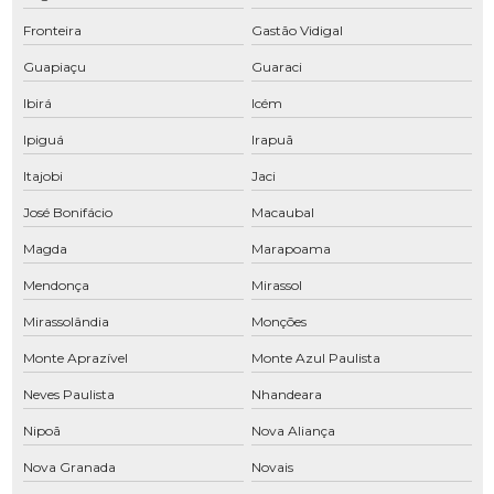
Compressores de ar comprimido industrial
Fronteira
Gastão Vidigal
Compressores de ar comprimido manutenção
Guapiaçu
Guaraci
Compressores parafuso São José do Rio Preto
Ibirá
Icém
Conserto de compressor a ar
Ipiguá
Irapuã
Conserto de compressor de ar comprimido
Itajobi
Jaci
José Bonifácio
Macaubal
Conserto de compressor de ar SP
Magda
Marapoama
Conserto de secador de ar comprimido
Mendonça
Mirassol
Distribuidor de peças para compressor de ar
Mirassolândia
Monções
Empresa de manutenção de compressores
Monte Aprazível
Monte Azul Paulista
Filtro coalescente
Neves Paulista
Nhandeara
Filtros para compressores
Nipoã
Nova Aliança
Filtros para compressores de parafuso
Nova Granada
Novais
Fornecedor de peças para compressores