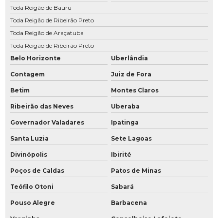
Toda Reigão de Bauru
Manutenção de compressor Metalplam
Toda Reigão de Ribeirão Preto
Manutenção compressor Metalplan
Toda Reigão de Araçatuba
Manutenção compressor parafuso
Toda Reigão de Ribeirão Preto
Belo Horizonte
Uberlândia
Manutenção de compressor em Ribeirão Preto
Contagem
Juiz de Fora
Manutenção de compressor em Rio Preto
Betim
Montes Claros
Manutenção de compressor Schulz
Ribeirão das Neves
Uberaba
Manutenção de compressor Sullair
Governador Valadares
Ipatinga
Manutenção de compressores
Santa Luzia
Sete Lagoas
Manutenção de compressores de ar atlas copco
Divinópolis
Ibirité
Manutenção compressores de ar comprimido
Poços de Caldas
Patos de Minas
Manutenção de compressores de ar Schulz
Teófilo Otoni
Sabará
Manutenção de compressores em Araraquara
Pouso Alegre
Barbacena