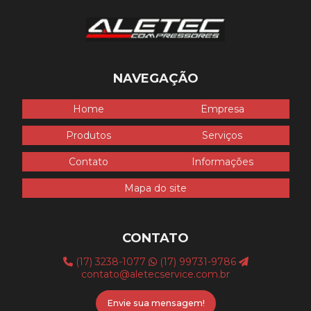
NAVEGAÇÃO
Home
Empresa
Produtos
Serviços
Contato
Informações
Mapa do site
CONTATO
(17) 3238-1077
(17) 99731-9786
contato@aletecservice.com.br
Envie sua mensagem!