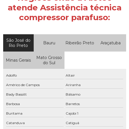
Compressor hospitalar
atende Assistência técnica
Compressor industrial
compressor parafuso:
Compressor industrial preço
Compressor manutenção
São José do
Bauru
Ribeirão Preto
Araçatuba
Compressor parafuso
Rio Preto
Compressor parafuso manutenção
Mato Grosso
Minas Gerais
do Sul
Compressor parafuso preço
Compressor parafuso com secador
Adolfo
Altair
Compressor de parafuso com secador integrado
Américo de Campos
Ariranha
Bady Bassitt
Bálsamo
Compressor rosca
Barbosa
Barretos
Compressor rotativo
Buritama
Cajobi 1
Compressor rotativo parafuso
Catanduva
Catiguá
Compressor rotativo preço