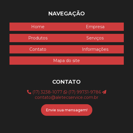
Secador de ar comprimido para compressor
NAVEGAÇÃO
Unidade compressora
Home
Empresa
Unidade compressora parafuso
Produtos
Serviços
Venda de compressor
Contato
Informações
Venda de filtro coalescente
Mapa do site
Venda de peças para compressor
Venda secador de ar comprimido
CONTATO
(17) 3238-1077
(17) 99731-9786
contato@aletecservice.com.br
Envie sua mensagem!