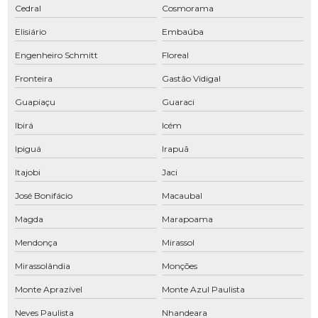
Cedral
Cosmorama
Compressor tipo parafuso
Elisiário
Embaúba
Compressores para alugar
Engenheiro Schmitt
Floreal
Compressores de ar comprimido industrial
Fronteira
Gastão Vidigal
Compressores de ar comprimido manutenção
Guapiaçu
Guaraci
Compressores parafuso São José do Rio Preto
Ibirá
Icém
Conserto de compressor a ar
Ipiguá
Irapuã
Conserto de compressor de ar comprimido
Itajobi
Jaci
José Bonifácio
Macaubal
Conserto de compressor de ar SP
Magda
Marapoama
Conserto de secador de ar comprimido
Mendonça
Mirassol
Distribuidor de peças para compressor de ar
Mirassolândia
Monções
Empresa de manutenção de compressores
Monte Aprazível
Monte Azul Paulista
Filtro coalescente
Neves Paulista
Nhandeara