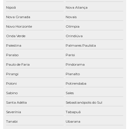
Filtros para compressores
Nipoã
Nova Aliança
Filtros para compressores de parafuso
Nova Granada
Novais
Fornecedor de peças para compressores
Novo Horizonte
Olímpia
Instalação de rede de ar comprimido
Onda Verde
Orindiúva
Locação de compressor de ar
Palestina
Palmares Paulista
Locação de compressor de ar SP
Paraíso
Parisi
Paulo de Faria
Pindorama
Locação de compressores
Pirangi
Planalto
Manutenção de compressor em Araçatuba
Poloni
Potirendaba
Manutenção de compressor em Araraquara
Sabino
Sales
Manutenção de compressor Atlas Copco
Santa Adélia
Sebastianópolis do Sul
Manutenção de compressor em Bauru
Severínia
Tabapuã
Manutenção de compressor em Birigui
Tanabi
Ubarana
Manutenção de compressor em Franca