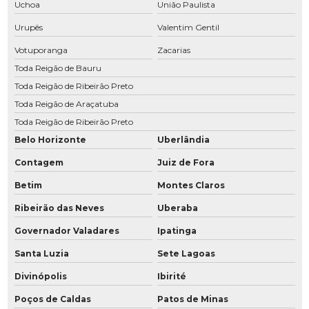
Uchoa
União Paulista
Manutenção de compressor Ingersoll Rand
Urupês
Valentim Gentil
Manutenção de compressor em Jau
Votuporanga
Zacarias
Toda Reigão de Bauru
Manutenção de compressor Metalplam
Toda Reigão de Ribeirão Preto
Manutenção compressor Metalplan
Toda Reigão de Araçatuba
Manutenção compressor parafuso
Toda Reigão de Ribeirão Preto
Belo Horizonte
Uberlândia
Manutenção de compressor em Ribeirão Preto
Contagem
Juiz de Fora
Manutenção de compressor em Rio Preto
Betim
Montes Claros
Manutenção de compressor Schulz
Ribeirão das Neves
Uberaba
Manutenção de compressor Sullair
Governador Valadares
Ipatinga
Manutenção de compressores
Santa Luzia
Sete Lagoas
Manutenção de compressores de ar atlas copco
Divinópolis
Ibirité
Manutenção compressores de ar comprimido
Poços de Caldas
Patos de Minas